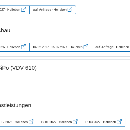
2027 - Holleben
auf Anfrage - Holleben
sbau
2026 - Holleben
04.02.2027 - 05.02.2027 - Holleben
auf Anfrage - Holleben
SiPo (VDV 610)
nstleistungen
.12.2026 - Holleben
19.01.2027 - Holleben
16.03.2027 - Holleben