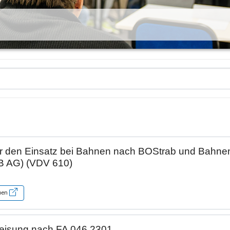
ür den Einsatz bei Bahnen nach BOStrab und Bahne
DB AG) (VDV 610)
eben
weisung nach FA 046.2301